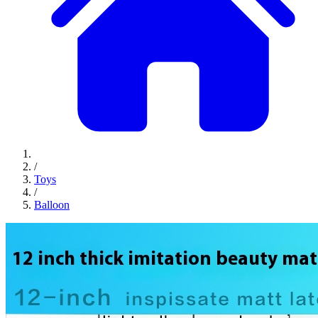
/
Toys
/
Balloon