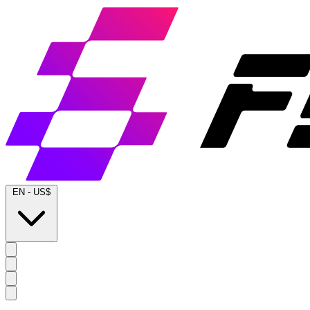
EN
-
US$