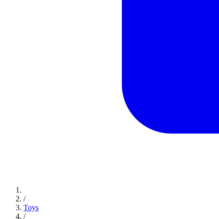
/
Toys
/