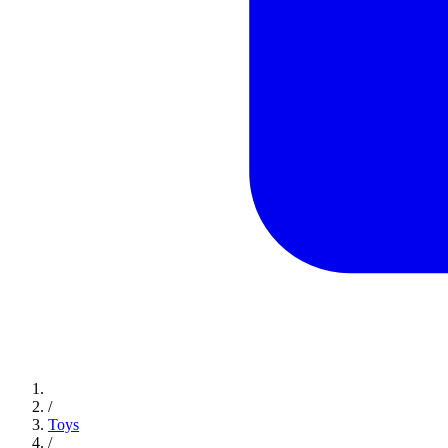
/
Toys
/