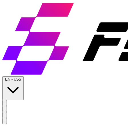
EN
-
US$