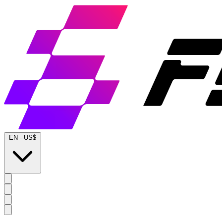
EN
-
US$