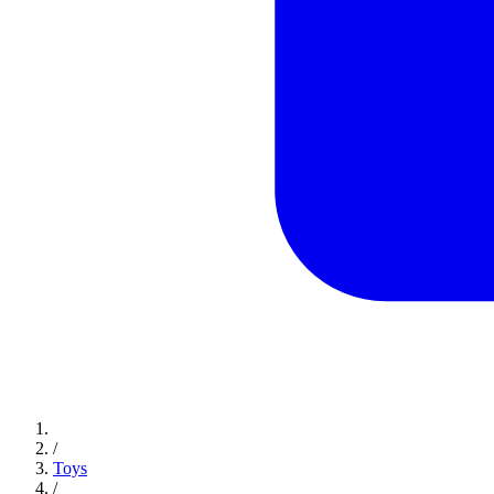
/
Toys
/