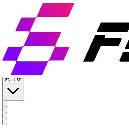
EN
-
US$