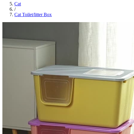
Cat
/
Cat Toilet/litter Box