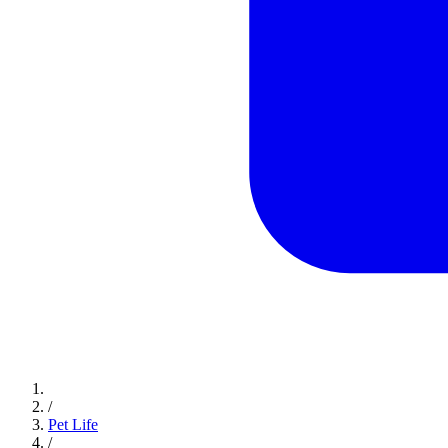
/
Pet Life
/