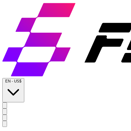
EN
-
US$