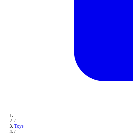
/
Toys
/