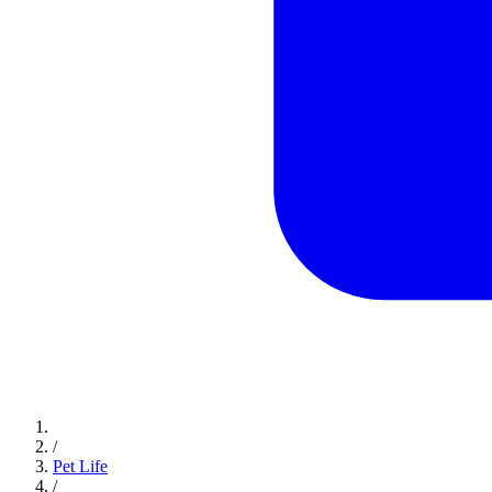
/
Pet Life
/