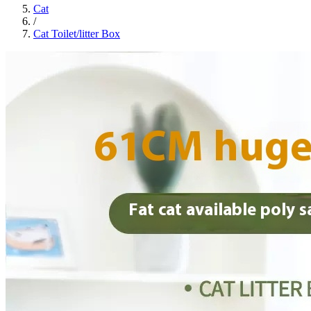
Cat
/
Cat Toilet/litter Box