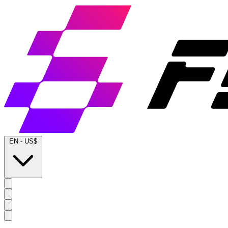
EN
-
US$