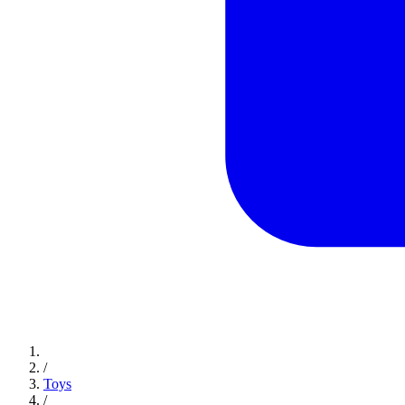
/
Toys
/