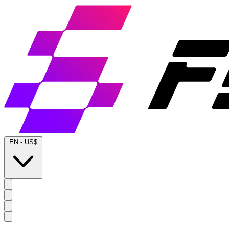
EN
-
US$