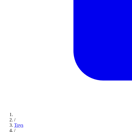
/
Toys
/