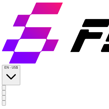
EN
-
US$