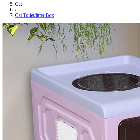
Cat
/
Cat Toilet/litter Box