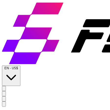
EN
-
US$