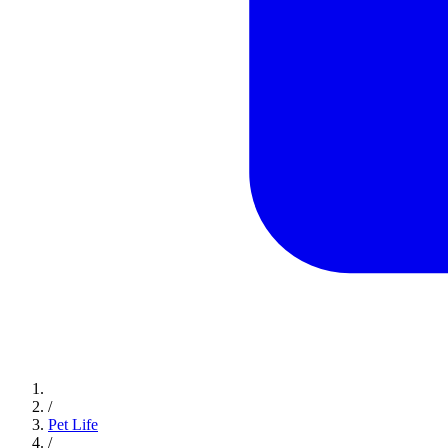
/
Pet Life
/