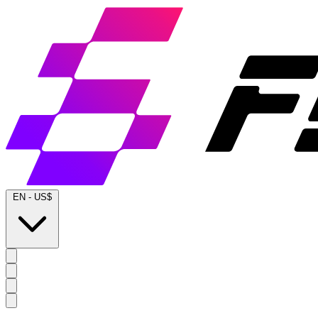
EN
-
US$