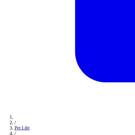
/
Pet Life
/