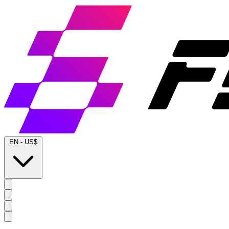
EN
-
US$