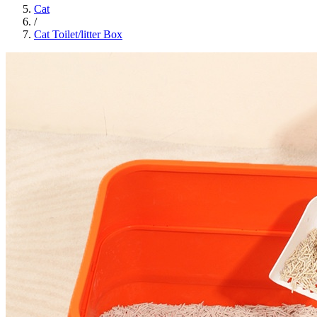
Cat
/
Cat Toilet/litter Box