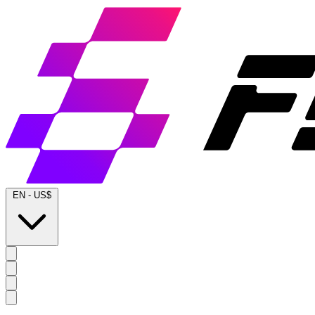
EN
-
US$