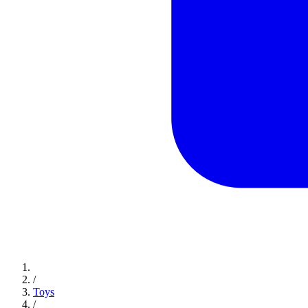
/
Toys
/