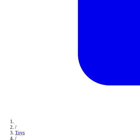
/
Toys
/