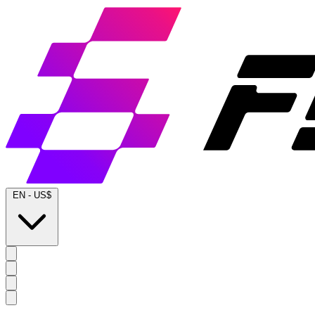
EN
-
US$