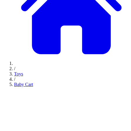
/
Toys
/
Baby Cart