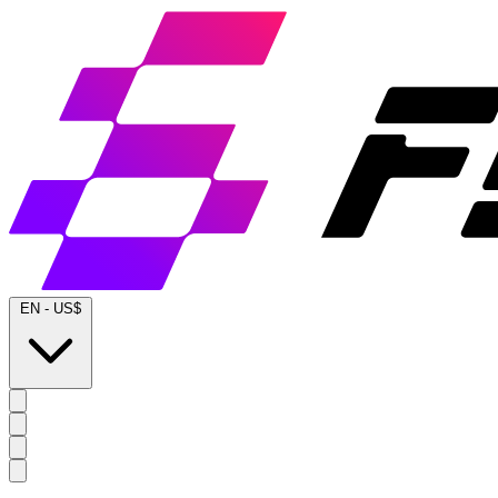
EN
-
US$