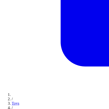
/
Toys
/