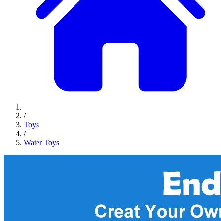
/
Toys
/
Water Toys