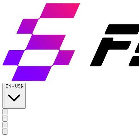
EN
-
US$