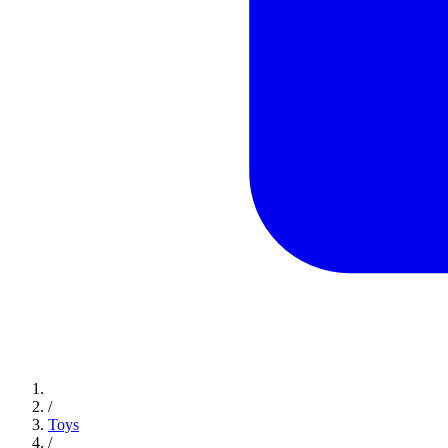
/
Toys
/