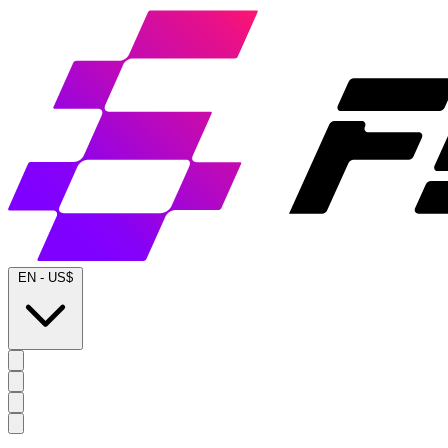
EN
-
US$