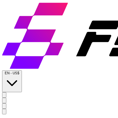
EN
-
US$