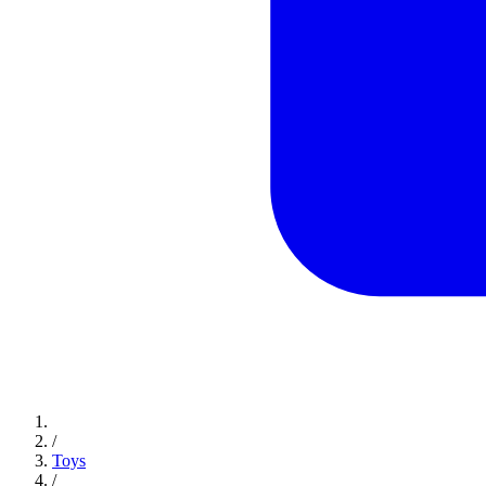
/
Toys
/