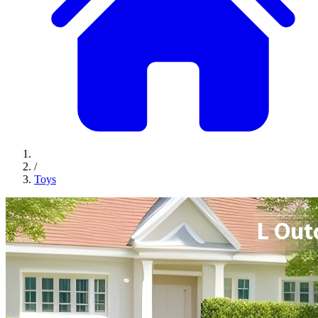
/
Toys