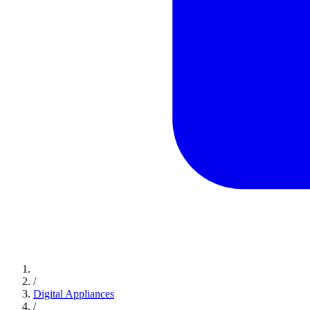
/
Digital Appliances
/