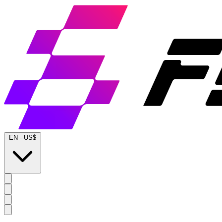
EN
-
US$