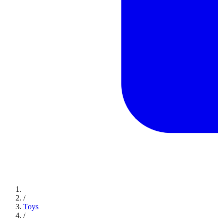
/
Toys
/