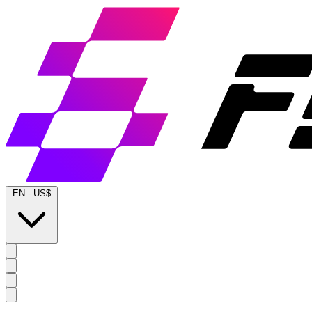
EN
-
US$