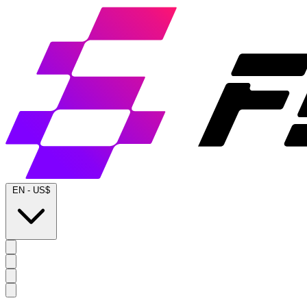
EN
-
US$