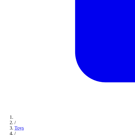
/
Toys
/