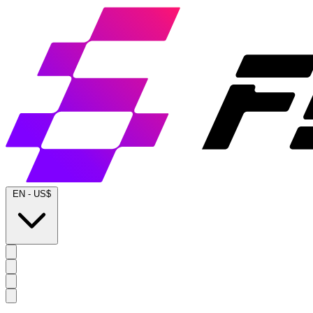
EN
-
US$