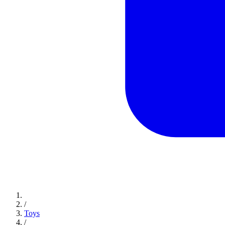
/
Toys
/