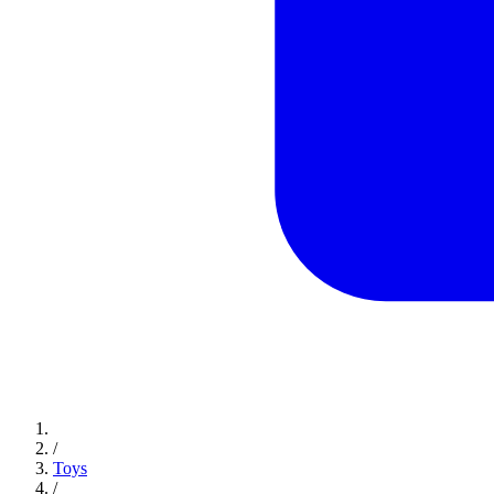
/
Toys
/