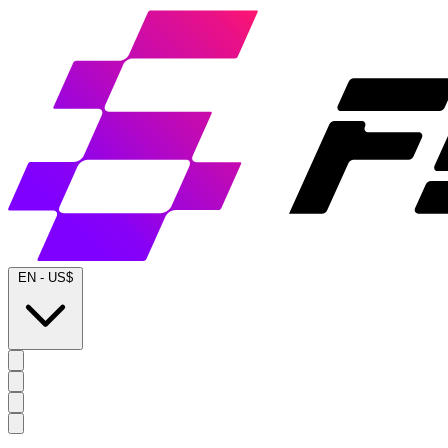
EN
-
US$