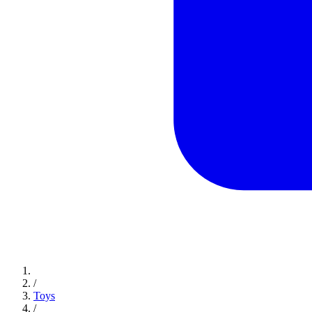
/
Toys
/