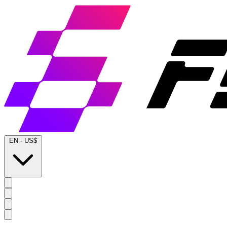
EN
-
US$