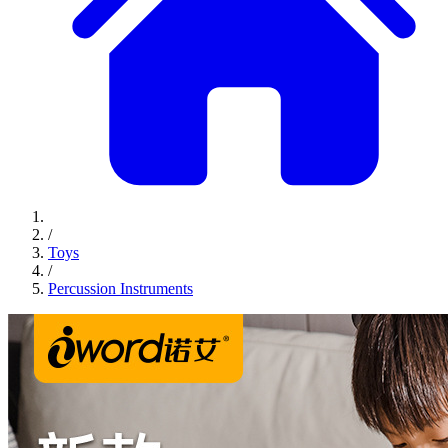
/
Toys
/
Percussion Instruments