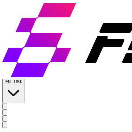
EN
-
US$