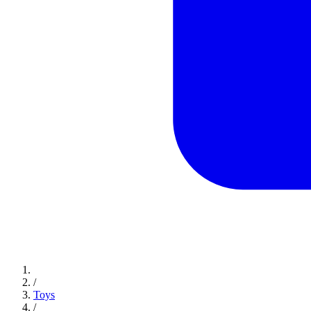
/
Toys
/